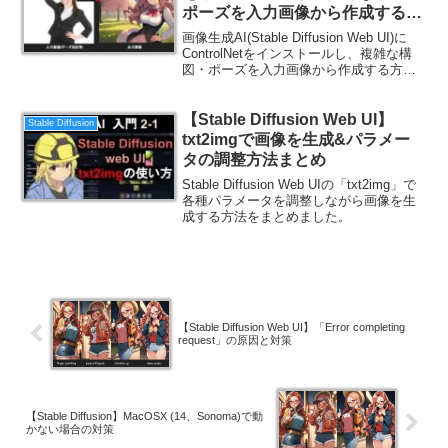
ポーズを入力画像から作成する方
法
画像生成AI(Stable Diffusion Web UI)に
ControlNetをインストールし、複雑な構
図・ポーズを入力画像から作成する方法
を紹介します。
【Stable Diffusion Web UI】
Stable Diffusion
txt2imgで画像を生成&パラメー
タの調整方法まとめ
Stable Diffusion Web UIの「txt2img」で
各種パラメータを調整しながら画像を生
成する方法をまとめました。
【Stable Diffusion Web UI】「Error completing
request」の原因と対策
【Stable Diffusion】MacOSX (14、Sonoma)で動
かない場合の対策