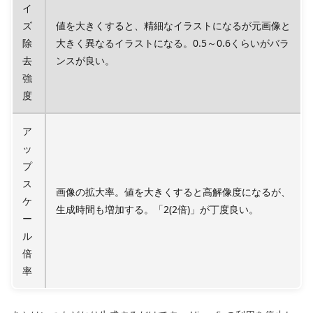
イ
ズ
値を大きくすると、精細なイラストになるが元画像と
除
大きく異なるイラストになる。0.5～0.6くらいがバラ
去
ンスが良い。
強
度
ア
ッ
プ
ス
画像の拡大率。値を大きくすると高解像度になるが、
ケ
生成時間も増加する。「2(2倍)」が丁度良い。
ー
ル
倍
率