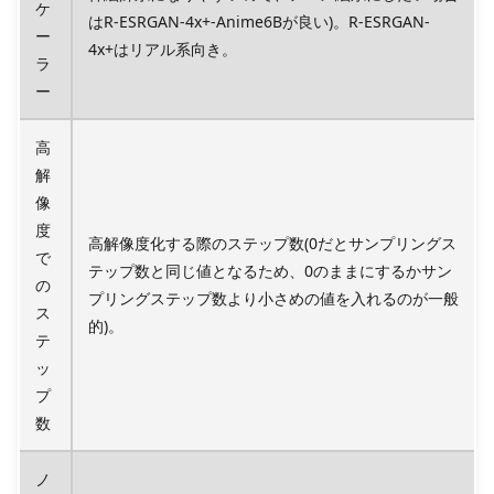
ケ
はR-ESRGAN-4x+-Anime6Bが良い)。R-ESRGAN-
ー
4x+はリアル系向き。
ラ
ー
高
解
像
度
高解像度化する際のステップ数(0だとサンプリングス
で
テップ数と同じ値となるため、0のままにするかサン
の
プリングステップ数より小さめの値を入れるのが一般
ス
的)。
テ
ッ
プ
数
ノ