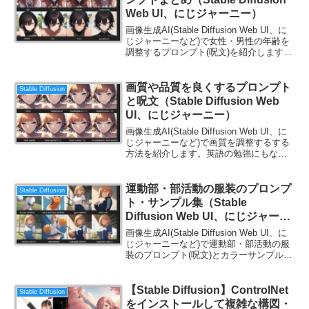
Web UI、にじジャーニー）
画像生成AI(Stable Diffusion Web UI、に
じジャーニーなど)で女性・男性の年齢を
調整するプロンプト(呪文)を紹介します。
英語の勉強にもなるので、ご一読くださ
い。
画質や品質を良くするプロンプト
Stable Diffusion
と呪文（Stable Diffusion Web
UI、にじジャーニー）
画像生成AI(Stable Diffusion Web UI、に
じジャーニーなど)で画質を調整するする
方法を紹介します。英語の勉強にもなる
ので、ご一読ください。
運動部・部活動の服装のプロンプ
Stable Diffusion
ト・サンプル集（Stable
Diffusion Web UI、にじジャーニ
ー）
画像生成AI(Stable Diffusion Web UI、に
じジャーニーなど)で運動部・部活動の服
装のプロンプト(呪文)とカラーサンプルを
紹介します。英語の勉強にもなるので、
ご一読ください。
【Stable Diffusion】ControlNet
Stable Diffusion
をインストールして複雑な構図・