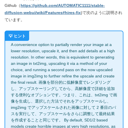
Github（
https://github.com/AUTOMATIC1111/stable-
diffusion-webui/wiki/Features#hires-fix
)で次のように説明され
ています。
A convenience option to partially render your image at a
lower resolution, upscale it, and then add details at a high
resolution. In other words, this is equivalent to generating
an image in txt2img, upscaling it via a method of your
choice, and running a second pass on the now upscaled
image in img2img to further refine the upscale and create
the final result. 画像を部分的に低解像度でレンダリング
し、アップスケーリングしてから、高解像度で詳細を追加
する便利なオプションです。つまり、これは、txt2img で画
像を生成し、選択した方法でそれをアップスケールし、
img2img でアップスケールされた画像に対して 2 番目のパ
スを実行して、アップスケールをさらに調整して最終結果
を作成することと同じです。 By default, SD1/2 based
models create horrible images at very high resolutions, as