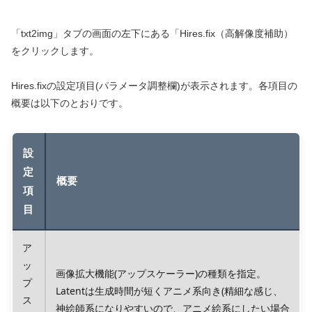
「txt2img」タブの画面の左下にある「Hires.fix（高解像度補助）
をクリックします。
Hires.fixの設定項目(パラメータ調整欄)が表示されます。各項目の
概要は以下のとおりです。
設
定
概要
項
目
ア
ッ
画像拡大機能(アップスケーラー)の種類を指定。
プ
Latentは生成時間が短くアニメ系向き(精細な感じ、
ス
神絵師系になりやすいので、アニメ絵系にしたい場合