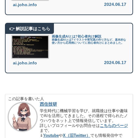
2024.06.17
ai.joho.info
画像生成AIとは?初心者向け解説
画像生成AIとは?イラストや実写真の作り方など、基本的な
使い方から応用例についてに初心者向けにまとめました。
2024.06.17
ai.joho.info
この記事を書いた人
西住技研
学生時代に機械学習を学び、就職後は仕事や趣味
でAIを活用してきました。その過程で得られたノ
ウハウをネット上で情報発信しています。
詳しいプロフィールやお問合せは
こちらのページ
まで。
⇓
Youtube
や
X（旧Twitter）
でも情報発信中で