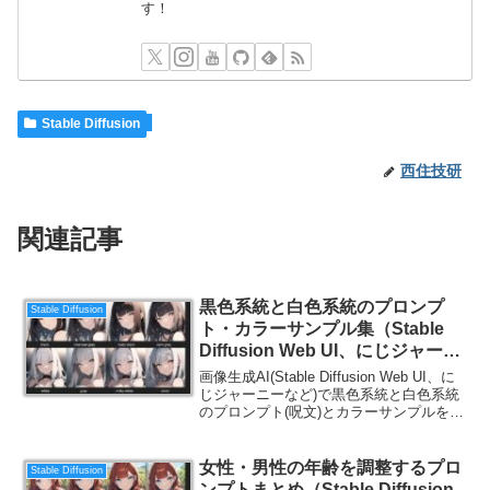
す！
Stable Diffusion
西住技研
関連記事
黒色系統と白色系統のプロンプ
Stable Diffusion
ト・カラーサンプル集（Stable
Diffusion Web UI、にじジャーニ
ー）
画像生成AI(Stable Diffusion Web UI、に
じジャーニーなど)で黒色系統と白色系統
のプロンプト(呪文)とカラーサンプルを紹
介します。英語の勉強にもなるので、ご
一読ください。
女性・男性の年齢を調整するプロ
Stable Diffusion
ンプトまとめ（Stable Diffusion