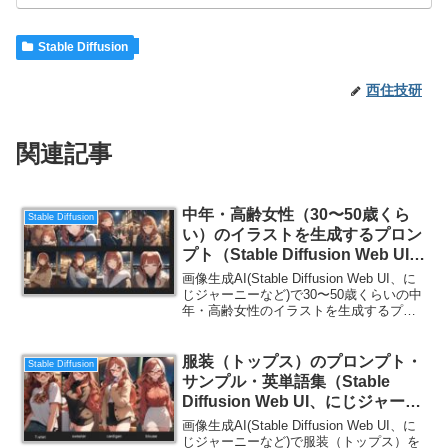
Stable Diffusion
西住技研
関連記事
中年・高齢女性（30〜50歳くら
Stable Diffusion
い）のイラストを生成するプロン
プト（Stable Diffusion Web UI、
にじジャーニー）
画像生成AI(Stable Diffusion Web UI、に
じジャーニーなど)で30〜50歳くらいの中
年・高齢女性のイラストを生成するプロ
ンプト(呪文)を紹介します。英語の勉強に
もなるので、ご一読ください。
服装（トップス）のプロンプト・
Stable Diffusion
サンプル・英単語集（Stable
Diffusion Web UI、にじジャーニ
ー）
画像生成AI(Stable Diffusion Web UI、に
じジャーニーなど)で服装（トップス）を