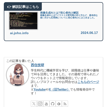
画像生成AIとは?初心者向け解説
画像生成AIとは?イラストや実写真の作り方など、基本的な
使い方から応用例についてに初心者向けにまとめました。
2024.06.17
ai.joho.info
この記事を書いた人
西住技研
学生時代に機械学習を学び、就職後は仕事や趣味
でAIを活用してきました。その過程で得られたノ
ウハウをネット上で情報発信しています。
詳しいプロフィールやお問合せは
こちらのページ
まで。
⇓
Youtube
や
X（旧Twitter）
でも情報発信中で
す！