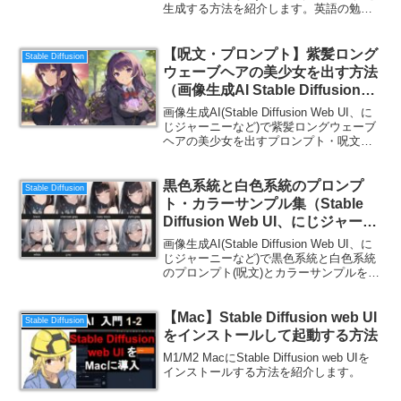
生成する方法を紹介します。英語の勉強
にもなるので、ご一読ください。
【呪文・プロンプト】紫髪ロング
Stable Diffusion
ウェーブヘアの美少女を出す方法
（画像生成AI Stable Diffusion
Web UI）
画像生成AI(Stable Diffusion Web UI、に
じジャーニーなど)で紫髪ロングウェーブ
ヘアの美少女を出すプロンプト・呪文集
を紹介します。
黒色系統と白色系統のプロンプ
Stable Diffusion
ト・カラーサンプル集（Stable
Diffusion Web UI、にじジャーニ
ー）
画像生成AI(Stable Diffusion Web UI、に
じジャーニーなど)で黒色系統と白色系統
のプロンプト(呪文)とカラーサンプルを紹
介します。英語の勉強にもなるので、ご
一読ください。
【Mac】Stable Diffusion web UI
Stable Diffusion
をインストールして起動する方法
M1/M2 MacにStable Diffusion web UIを
インストールする方法を紹介します。