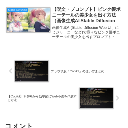
【呪文・プロンプト】ピンク髪ポ
Stable Diffusion
ニーテールの美少女を出す方法
（画像生成AI Stable Diffusion
Web UI）
画像生成AI(Stable Diffusion Web UI、に
じジャーニーなど)で様々なピンク髪ポニ
ーテールの美少女を出すプロンプト・呪
文集を紹介します。
ブラウザ版「Copilot」の使い方まとめ
【Copilot】ネタ帳から効率的にWeb小説を作成す
る方法
コメント