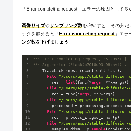
「Error completing request」エラーの原因として
画像サイズ
や
サンプリング数
を増やすと、その分だ
ックを超えると「
Error completing request
」エラ
ング数を下げましょう
。
*** Error completing request, 35.20s/it]
*** Arguments: ('task(p70l6u99c08qnyf)', 
    Traceback (most recent call last):

File
"/Users/apps/stable-diffusion-
        res = 
list
(func(*
args
, **kwargs))

File
"/Users/apps/stable-diffusion-
        res = func(*
args
, **kwargs)

File
"/Users/apps/stable-diffusion-
        processed = processing.process_ima
File
"/Users/apps/stable-diffusion-
        res = process_images_inner(p)

File
"/Users/apps/stable-diffusion-
        samples_ddim = p.
sample
(condition