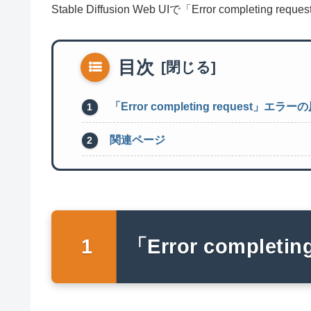
Stable Diffusion Web UIで「Error compl
目次
「Error completing request」エラー
関連ページ
「Error complet