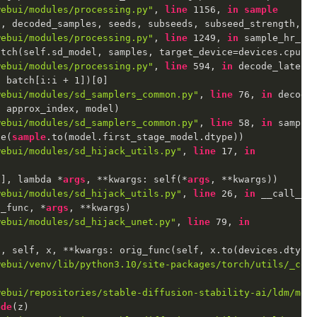
webui/modules/processing.py"
, 
line
 1156, 
in
sample
, decoded_samples, seeds, subseeds, subseed_strength, pr
webui/modules/processing.py"
, 
line
 1249, 
in
 sample_hr_pas
tch(self.sd_model, samples, target_device=devices.cpu, c
webui/modules/processing.py"
, 
line
 594, 
in
 decode_latent_
 batch[i:i + 1])[0]

webui/modules/sd_samplers_common.py"
, 
line
 76, 
in
 decode_
 approx_index, model)

webui/modules/sd_samplers_common.py"
, 
line
 58, 
in
 samples
ge(
sample
.to(model.first_stage_model.dtype))

webui/modules/sd_hijack_utils.py"
, 
line
 17, 
in
1], lambda *
args
, **kwargs: self(*
args
, **kwargs))

webui/modules/sd_hijack_utils.py"
, 
line
 26, 
in
 __call__

g_func, *
args
, **kwargs)

webui/modules/sd_hijack_unet.py"
, 
line
 79, 
in
, self, x, **kwargs: orig_func(self, x.to(devices.dtype_
webui/venv/lib/python3.10/site-packages/torch/utils/_con
webui/repositories/stable-diffusion-stability-ai/ldm/mod
ode
(z)
