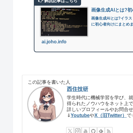
画像生成AIとは?
画像生成AIとは?イラ
に初心者向けにまとめ
ai.joho.info
この記事を書いた人
西住技研
学生時代に機械学習を学び、就
得られたノウハウをネット上
詳しいプロフィールやお問合
⇓
Youtube
や
X（旧Twitter）
で