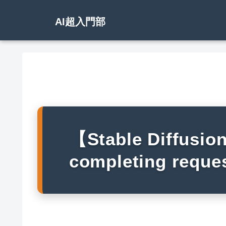
AI超入門部
【Stable Diffusi
completing re