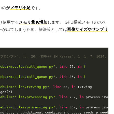
多いのが
メモリ不足
です。
け使用する
メモリ量も増加
します。 GPU搭載メモリのスペ
ーが出てしまうため、解決策としては
画像サイズやサンプリ
'プロンプト', [], 20, 'DPM++ 2M Karras', 1, 1, 7, 1024, 512, 
webui/modules/call_queue.py"
, 
line
 57, 
in
f
webui/modules/call_queue.py"
, 
line
 36, 
in
f
webui/modules/txt2img.py"
, 
line
 55, 
in
 txt2img

ges(p)

webui/modules/processing.py"
, 
line
 732, 
in
 process_images
webui/modules/processing.py"
, 
line
 867, 
in
 process_images
ing=p.c, unconditional_conditioning=p.uc, seeds=p.seeds, 