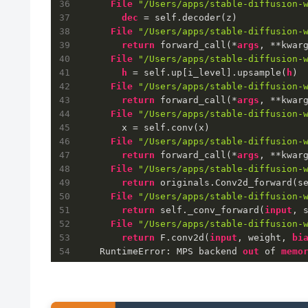
File
"/Users/apps/stable-diffusion-
dec
 = self.decoder(z)

File
"/Users/apps/stable-diffusion-
return
 forward_call(*
args
, **kwarg
File
"/Users/apps/stable-diffusion-
h
 = self.up[i_level].upsample(
h
)

File
"/Users/apps/stable-diffusion-
return
 forward_call(*
args
, **kwarg
File
"/Users/apps/stable-diffusion-
        x = self.conv(x)

File
"/Users/apps/stable-diffusion-
return
 forward_call(*
args
, **kwarg
File
"/Users/apps/stable-diffusion-
return
 originals.Conv2d_forward(s
File
"/Users/apps/stable-diffusion-
return
 self._conv_forward(
input
, 
File
"/Users/apps/stable-diffusion-
return
 F.conv2d(
input
, weight, 
bi
    RuntimeError: MPS backend 
out
 of 
memo