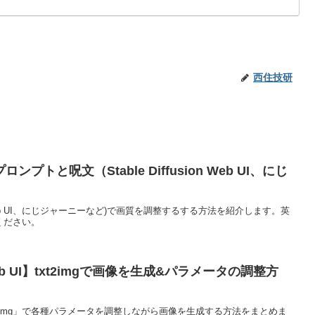
西住技研
トと呪文（Stable Diffusion Web UI、にじ
sion Web UI、にじジャーニーなど)で画質を調整するする方法を紹介します。英
ください。
on Web UI】txt2imgで画像を生成&パラメータの調整方
b UIの「txt2img」で各種パラメータを調整しながら画像を生成する方法をまとめま