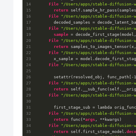
File
"/Users/apps/stable-diffusion-
return
 self.sample_hr_pass(samples
File
"/Users/apps/stable-diffusion-
        decoded_samples = decode_latent_ba
File
"/Users/apps/stable-diffusion-
sample
 = decode_first_stage(model,
File
"/Users/apps/stable-diffusion-
return
 samples_to_images_tensor(x,
File
"/Users/apps/stable-diffusion-
        x_sample = model.decode_first_sta
File
"/Users/apps/stable-diffusion-
        setattr(resolved_obj, func_path[-
File
"/Users/apps/stable-diffusion-
return
 self.__sub_func(self.__ori
File
"/Users/apps/stable-diffusion-
        first_stage_sub = lambda orig_func
File
"/Users/apps/stable-diffusion-
return
 func(*
args
, **kwargs)

File
"/Users/apps/stable-diffusion-
return
 self.first_stage_model.
dec