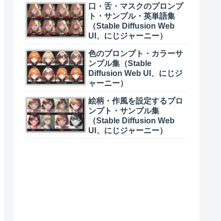
口・舌・マスクのプロンプ
ト・サンプル・英単語集
（Stable Diffusion Web
UI、にじジャーニー）
色のプロンプト・カラーサ
ンプル集（Stable
Diffusion Web UI、にじジ
ャーニー）
絵柄・作風を設定するプロ
True, 0.7, 2, 'Latent', 0, 0, 0, 'Use same checkpoint',
ンプト・サンプル集
（Stable Diffusion Web
UI、にじジャーニー）


_inner

subseeds=p.subseeds, subseed_strength=p.subseed_strength