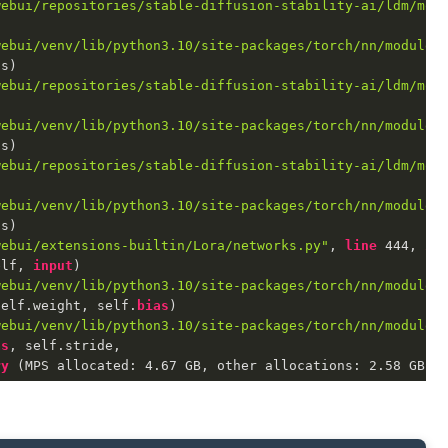
webui/repositories/stable-diffusion-stability-ai/ldm/mod
webui/venv/lib/python3.10/site-packages/torch/nn/modules
s)

webui/repositories/stable-diffusion-stability-ai/ldm/mod
webui/venv/lib/python3.10/site-packages/torch/nn/modules
s)

webui/repositories/stable-diffusion-stability-ai/ldm/mod
webui/venv/lib/python3.10/site-packages/torch/nn/modules
s)

webui/extensions-builtin/Lora/networks.py"
, 
line
 444, 
in
elf, 
input
)

webui/venv/lib/python3.10/site-packages/torch/nn/modules
self.weight, self.
bias
)

webui/venv/lib/python3.10/site-packages/torch/nn/modules
as
, self.stride,

ry
 (MPS allocated: 4.67 GB, other allocations: 2.58 GB, 