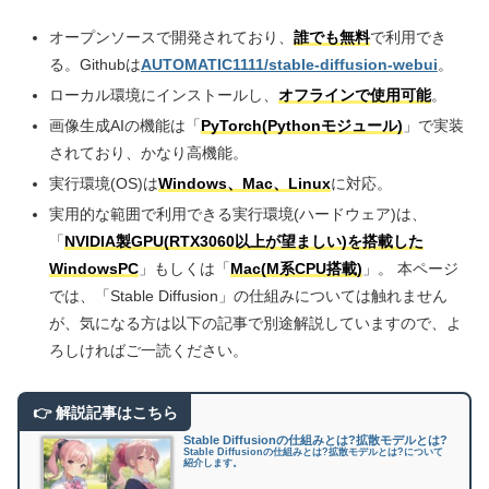
オープンソースで開発されており、
誰でも無料
で利用でき
る。Githubは
AUTOMATIC1111/stable-diffusion-webui
。
ローカル環境にインストールし、
オフラインで使用可能
。
画像生成AIの機能は「
PyTorch(Pythonモジュール)
」で実装
されており、かなり高機能。
実行環境(OS)は
Windows、Mac、Linux
に対応。
実用的な範囲で利用できる実行環境(ハードウェア)は、
「
NVIDIA製GPU(RTX3060以上が望ましい)を搭載した
WindowsPC
」もしくは「
Mac(M系CPU搭載)
」。 本ページ
では、「Stable Diffusion」の仕組みについては触れません
が、気になる方は以下の記事で別途解説していますので、よ
ろしければご一読ください。
Stable Diffusionの仕組みとは?拡散モデルとは?
Stable Diffusionの仕組みとは?拡散モデルとは?について
紹介します。