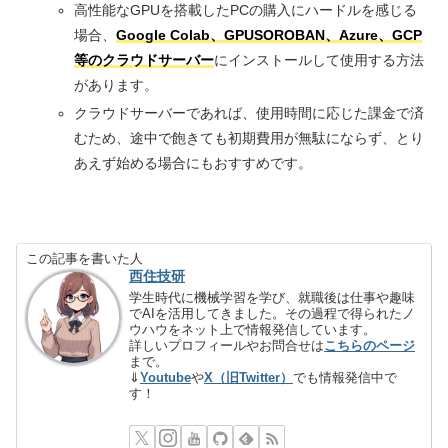
高性能なGPUを搭載したPCの購入にハードルを感じる
場合、
Google Colab、GPUSOROBAN、Azure、GCP
等のクラウドサーバー
にインストールして使用する方法
があります。
クラウドサーバーであれば、使用時間に応じた課金で済
むため、途中で飽きても初期費用が無駄にならず、とり
あえず始める場合にもおすすめです。
この記事を書いた人
西住技研
学生時代に機械学習を学び、就職後は仕事や趣味
でAIを活用してきました。その過程で得られたノ
ウハウをネット上で情報発信しています。
詳しいプロフィールやお問合せは
こちらのページ
まで。
⇓
Youtube
や
X（旧Twitter）
でも情報発信中で
す！