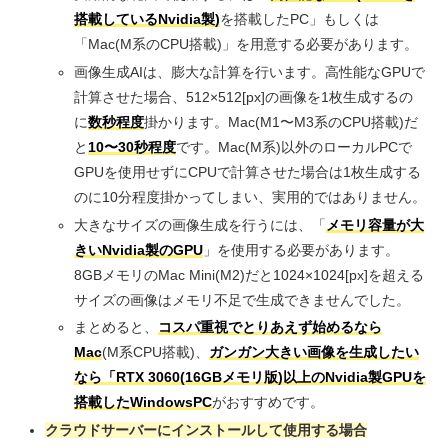
搭載しているNvidia製)
を搭載したPC」もしくは
「Mac(M系のCPU搭載)」を用意する必要があります。
画像生成AIは、膨大な計算を行います。高性能なGPUで
計算させた場合、512×512[px]の画像を1枚生成するの
に
数秒程度
掛かります。Mac(M1〜M3系のCPU搭載)だ
と
10〜30秒程度
です。Mac(M系)以外のローカルPCで
GPUを使用せずにCPUで計算させた場合は1枚生成する
のに10分程度掛かってしまい、実用的ではありません。
大きなサイズの画像生成を行うには、「
メモリ容量が大
きいNvidia製のGPU
」を使用する必要があります。
8GBメモリのMac Mini(M2)だと1024×1024[px]を超える
サイズの画像はメモリ不足で生成できませんでした。
まとめると、
コスパ重視でとりあえず始めるなら
Mac
(M系CPU搭載)、
ガンガン大きい画像を生成したい
なら「RTX 3060(16GBメモリ版)以上のNvidia製GPUを
搭載したWindowsPC
がおすすめです。
クラウドサーバーにインストールして使用する場合