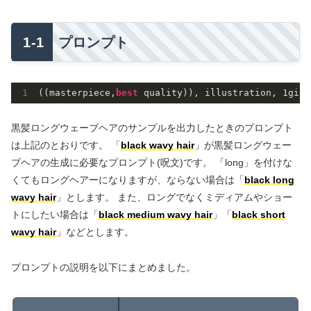
プロンプト
((masterpiece,
best 
quality)), illustration, 
1
girl
黒髪ロングウェーブヘアのサンプルを出力したときのプロンプト
は上記のとおりです。 「
black wavy hair
」が黒髪ロングウェー
ブヘアの生成に必要なプロンプト(呪文)です。 「long」を付けな
くてもロングヘアーになりますが、ならない場合は「
black long
wavy hair
」とします。 また、ロングでなくミディアムやショー
トにしたい場合は「
black medium wavy hair
」「
black short
wavy hair
」などとします。
プロンプトの説明を以下にまとめました。