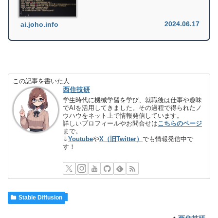
2024.06.17
ai.joho.info
この記事を書いた人
西住技研
学生時代に機械学習を学び、就職後は仕事や趣味
でAIを活用してきました。その過程で得られたノ
ウハウをネット上で情報発信しています。
詳しいプロフィールやお問合せは
こちらのページ
まで。
⇓
Youtube
や
X（旧Twitter）
でも情報発信中で
す！
Stable Diffusion