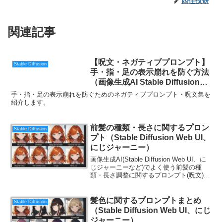
西住技研
関連記事
【呪文・ネガティブプロンプト】
Stable Diffusion
手・指・足の表示崩れを防ぐ方法
（画像生成AI Stable Diffusion
Web UI）
手・指・足の表示崩れを防ぐためのネガティブプロンプト・呪文集を
紹介します。
前髪の種類・長さに関するプロン
Stable Diffusion
プト（Stable Diffusion Web UI、
にじジャーニー）
画像生成AI(Stable Diffusion Web UI、に
じジャーニーなど)でよく使う前髪の種
類・長さ調整に関するプロンプト(呪文)を
紹介します。英語の勉強にもなるので、
ご一読ください。
髪色に関するプロンプトまとめ
Stable Diffusion
（Stable Diffusion Web UI、にじ
ジャーニー）