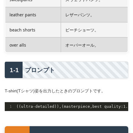
leather pants
レザーパンツ。
beach shorts
ビーチショーツ。
over alls
オーバーオール。
プロンプト
T-shirt(Tシャツ)姿を出力したときのプロンプトです。
((ultra-detailed)),(masterpiece,best quality:
1.3
)