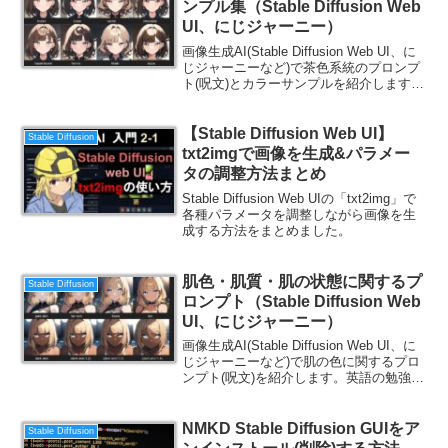
ンプル集（Stable Diffusion Web
UI、にじジャーニー）
画像生成AI(Stable Diffusion Web UI、に
じジャーニーなど)で茶色系統のプロンプ
ト(呪文)とカラーサンプルを紹介します。
英語の勉強にもなるので、ご一読くださ
い。
【Stable Diffusion Web UI】
Stable Diffusion
txt2imgで画像を生成&パラメー
タの調整方法まとめ
Stable Diffusion Web UIの「txt2img」で
各種パラメータを調整しながら画像を生
成する方法をまとめました。
肌色・肌質・肌の状態に関するプ
Stable Diffusion
ロンプト（Stable Diffusion Web
UI、にじジャーニー）
画像生成AI(Stable Diffusion Web UI、に
じジャーニーなど)で肌の色に関するプロ
ンプト(呪文)を紹介します。英語の勉強に
もなるので、ご一読ください。
NMKD Stable Diffusion GUIをア
Stable Diffusion