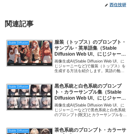
西住技研
関連記事
服装（トップス）のプロンプト・
Stable Diffusion
サンプル・英単語集（Stable
Diffusion Web UI、にじジャーニ
ー）
画像生成AI(Stable Diffusion Web UI、に
じジャーニーなど)で服装（トップス）を
生成する方法を紹介します。英語の勉強
にもなるので、ご一読ください。
黒色系統と白色系統のプロンプ
Stable Diffusion
ト・カラーサンプル集（Stable
Diffusion Web UI、にじジャーニ
ー）
画像生成AI(Stable Diffusion Web UI、に
じジャーニーなど)で黒色系統と白色系統
のプロンプト(呪文)とカラーサンプルを紹
介します。英語の勉強にもなるので、ご
一読ください。
茶色系統のプロンプト・カラーサ
Stable Diffusion