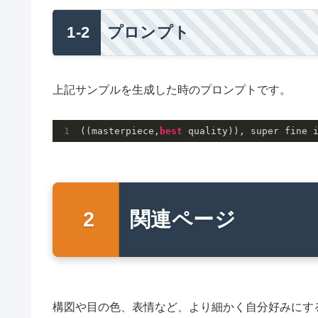
プロンプト
上記サンプルを生成した時のプロンプトです。
((masterpiece,
best 
quality)), super fine 
関連ページ
構図や目の色、表情など、より細かく自分好みにする