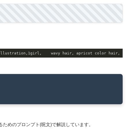
illustration,
1
girl,    wavy hair, apricot color hair, 
sh
ためのプロンプト(呪文)で解説しています。