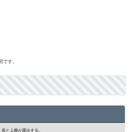
明です。
、肩と上腕が露出する。