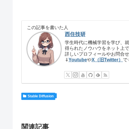
この記事を書いた人
西住技研
学生時代に機械学習を学び、就
得られたノウハウをネット上
詳しいプロフィールやお問合
⇓
Youtube
や
X（旧Twitter）
で
Stable Diffusion
関連記事