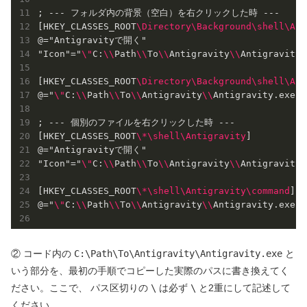
; --- フォルダ内の背景（空白）を右クリックした時 ---

[HKEY_CLASSES_ROOT
\
Directory
\
Background
\
shell
\
Ant
@="Antigravityで開く"

"Icon"="
\
"
C:
\
\
Path
\
\
To
\
\
Antigravity
\
\
Antigravity.
[HKEY_CLASSES_ROOT
\
Directory
\
Background
\
shell
\
Ant
@="
\
"
C:
\
\
Path
\
\
To
\
\
Antigravity
\
\
Antigravity.exe
\
"
; --- 個別のファイルを右クリックした時 ---

[HKEY_CLASSES_ROOT
\
*
\
shell
\
Antigravity
]

@="Antigravityで開く"

"Icon"="
\
"
C:
\
\
Path
\
\
To
\
\
Antigravity
\
\
Antigravity.
[HKEY_CLASSES_ROOT
\
*
\
shell
\
Antigravity
\
command
]

@="
\
"
C:
\
\
Path
\
\
To
\
\
Antigravity
\
\
Antigravity.exe
\
"
② コード内の
C:\Path\To\Antigravity\Antigravity.exe
と
いう部分を、最初の手順でコピーした実際のパスに書き換えてく
ださい。ここで、 パス区切りの
\
は必ず
\
と2重にして記述して
ください。