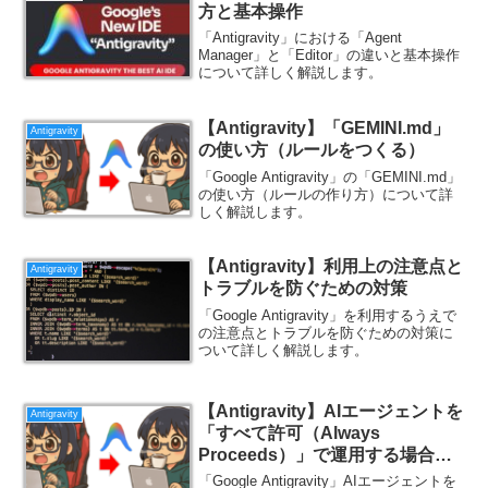
方と基本操作
「Antigravity」における「Agent
Manager」と「Editor」の違いと基本操作
について詳しく解説します。
【Antigravity】「GEMINI.md」
Antigravity
の使い方（ルールをつくる）
「Google Antigravity」の「GEMINI.md」
の使い方（ルールの作り方）について詳
しく解説します。
【Antigravity】利用上の注意点と
Antigravity
トラブルを防ぐための対策
「Google Antigravity」を利用するうえで
の注意点とトラブルを防ぐための対策に
ついて詳しく解説します。
【Antigravity】AIエージェントを
Antigravity
「すべて許可（Always
Proceeds）」で運用する場合の
対策
「Google Antigravity」AIエージェントを