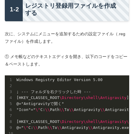
レジストリ登録用ファイルを作成
する
次に、システムにメニューを追加するための設定ファイル（.reg
ファイル）を作成します。
① メモ帳などのテキストエディタを開き、以下のコードをコピー
＆ペーストします。
Windows Registry Editor Version 5.00

; --- フォルダを右クリックした時 ---

[HKEY_CLASSES_ROOT
\
Directory
\
shell
\
Antigravity
]

@="Antigravityで開く"

"Icon"="
\
"
C:
\
\
Path
\
\
To
\
\
Antigravity
\
\
Antigravity.
[HKEY_CLASSES_ROOT
\
Directory
\
shell
\
Antigravity
\
co
@="
\
"
C:
\
\
Path
\
\
To
\
\
Antigravity
\
\
Antigravity.exe
\
"