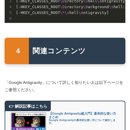
[-HKEY_CLASSES_ROOT
\D
irectory
\s
hell
\A
ntigravity]

[-HKEY_CLASSES_ROOT
\D
irectory
\B
ackground
\s
hell
\A
n
[-HKEY_CLASSES_ROOT
\*
\s
hell
\A
ntigravity]

関連コンテンツ
「Google Antigravity」について詳しく知りたい人は以下ページを
ご参照ください。
【Google Antigravity超入門】基本的な使い方
まとめ
Google Antigravityの基本的な使い方について紹介しま
す。