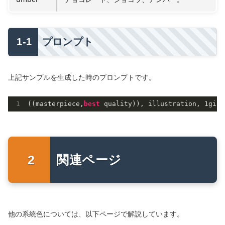
プロンプト
上記サンプルを生成した時のプロンプトです。
((masterpiece,
best 
quality)), illustration, 
1
girl
関連ページ
他の系統色については、以下ページで解説しています。