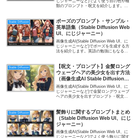
じジャーニーなど)でよく使う目の色や種
類のプロンプト・呪文を紹介します。英
語の勉強にもなるので、ご一読くださ
い。
ポーズのプロンプト・サンプル・
Stable Diffusion
英単語集（Stable Diffusion Web
UI、にじジャーニー）
画像生成AI(Stable Diffusion Web UI、に
じジャーニーなど)でポーズを生成する方
法を紹介します。英語の勉強にもなるの
で、ご一読ください。
【呪文・プロンプト】金髪ロング
Stable Diffusion
ウェーブヘアの美少女を出す方法
（画像生成AI Stable Diffusion
Web UI）
画像生成AI(Stable Diffusion Web UI、に
じジャーニーなど)で金髪ロングウェーブ
ヘアの美少女を出すプロンプト・呪文集
を紹介します。
髪飾りに関するプロンプトまとめ
Stable Diffusion
（Stable Diffusion Web UI、にじ
ジャーニー）
画像生成AI(Stable Diffusion Web UI、に
じジャーニーなど)でよく使う飾りに関す