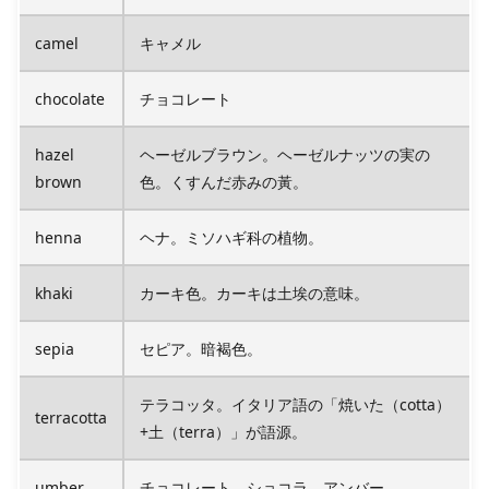
camel
キャメル
chocolate
チョコレート
hazel
ヘーゼルブラウン。ヘーゼルナッツの実の
brown
色。くすんだ赤みの黃。
henna
ヘナ。ミソハギ科の植物。
khaki
カーキ色。カーキは土埃の意味。
sepia
セピア。暗褐色。
テラコッタ。イタリア語の「焼いた（cotta）
terracotta
+土（terra）」が語源。
umber
チョコレート、ショコラ、アンバー。