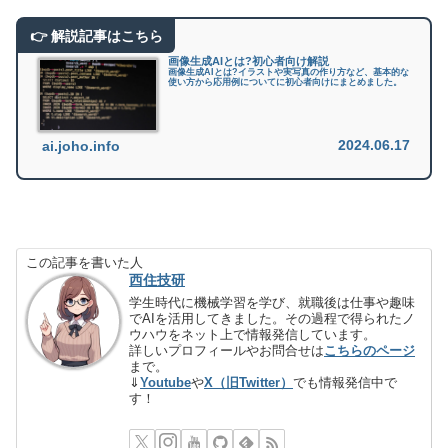
画像生成AIとは?初心者向け解説
画像生成AIとは?イラストや実写真の作り方など、基本的な
使い方から応用例についてに初心者向けにまとめました。
2024.06.17
ai.joho.info
この記事を書いた人
西住技研
学生時代に機械学習を学び、就職後は仕事や趣味
でAIを活用してきました。その過程で得られたノ
ウハウをネット上で情報発信しています。
詳しいプロフィールやお問合せは
こちらのページ
まで。
⇓
Youtube
や
X（旧Twitter）
でも情報発信中で
す！