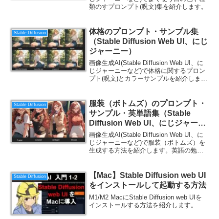
類のすプロンプト(呪文)集を紹介します。
体格のプロンプト・サンプル集
Stable Diffusion
（Stable Diffusion Web UI、にじ
ジャーニー）
画像生成AI(Stable Diffusion Web UI、に
じジャーニーなど)で体格に関するプロン
プト(呪文)とカラーサンプルを紹介しま
す。英語の勉強にもなるので、ご一読く
ださい。
服装（ボトムズ）のプロンプト・
Stable Diffusion
サンプル・英単語集（Stable
Diffusion Web UI、にじジャーニ
ー）
画像生成AI(Stable Diffusion Web UI、に
じジャーニーなど)で服装（ボトムズ）を
生成する方法を紹介します。英語の勉強
にもなるので、ご一読ください。
【Mac】Stable Diffusion web UI
Stable Diffusion
をインストールして起動する方法
M1/M2 MacにStable Diffusion web UIを
インストールする方法を紹介します。