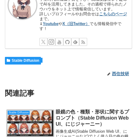
でAIを活用してきました。その過程で得られたノ
ウハウをネット上で情報発信しています。
詳しいプロフィールやお問合せは
こちらのページ
まで。
⇓
Youtube
や
X（旧Twitter）
でも情報発信中で
す！
Stable Diffusion
西住技研
関連記事
眼鏡の色・種類・形状に関するプ
Stable Diffusion
ロンプト（Stable Diffusion Web
UI、にじジャーニー）
画像生成AI(Stable Diffusion Web UI、に
じジャーニーなど)でよく使う目の色や種