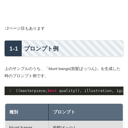
↑2ページ目もあります
プロンプト例
上のサンプルのうち、「blunt bangs(前髪ぱっつん)」を生成した
時のプロンプト例です。
((masterpiece,
best 
quality)), illustration, 
1
girl
種別
プロンプト
blunt bangs
前髪ぱっつん。