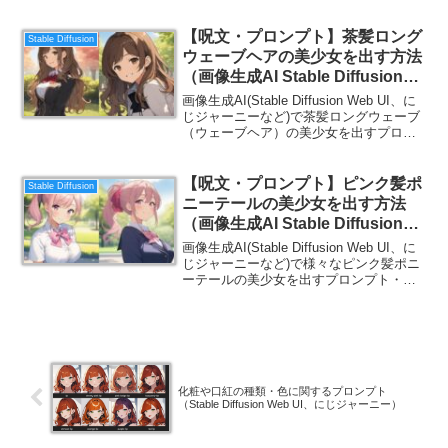
【呪文・プロンプト】茶髪ロング
Stable Diffusion
ウェーブヘアの美少女を出す方法
（画像生成AI Stable Diffusion
Web UI）
画像生成AI(Stable Diffusion Web UI、に
じジャーニーなど)で茶髪ロングウェーブ
（ウェーブヘア）の美少女を出すプロン
プト・呪文集を紹介します。
【呪文・プロンプト】ピンク髪ポ
Stable Diffusion
ニーテールの美少女を出す方法
（画像生成AI Stable Diffusion
Web UI）
画像生成AI(Stable Diffusion Web UI、に
じジャーニーなど)で様々なピンク髪ポニ
ーテールの美少女を出すプロンプト・呪
文集を紹介します。
化粧や口紅の種類・色に関するプロンプト
（Stable Diffusion Web UI、にじジャーニー）