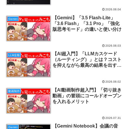
2026.08.04
【Gemini】「3.5 Flash-Lite」
Gemini
「3.6 Flash」「3.1 Pro」「強化
版思考モード」の違いと使い分け
2026.08.03
【AI超入門】「LLMカスケード
LLM全般
（ルーティング）」とは？コスト
を抑えながら最高の結果を出すコ
ツ
2026.08.02
【AI動画制作超入門】「切り抜き
動画制作
動画」の冒頭にコールドオープン
を入れるメリット
2026.07.31
【Gemini Notebook】会議の音
Gemini