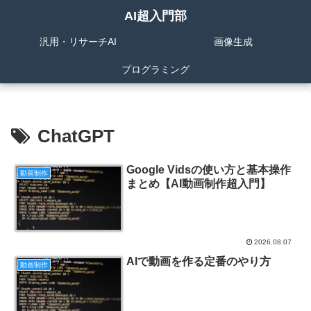
AI超入門部
汎用・リサーチAI
画像生成
プログラミング
ChatGPT
Google Vidsの使い方と基本操作
動画制作
まとめ【AI動画制作超入門】
2026.08.07
AIで動画を作る定番のやり方
動画制作